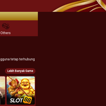
Others
engguna tetap terhubung
Lebih Banyak Game